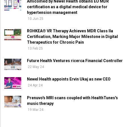
Amicomed by Newel Health obtains EU MDR
certification as a digital medical device for
hypertension management
10 Jun 25
ROHKEA® VR Therapy Achieves MDR Class IIa
Certification, Marking Major Milestone in Digital
Therapeutics for Chronic Pain
13 Feb 25
Future Health Ventures ricerca Financial Controller
22 May 24
Newel Health appoints Ervin Ukaj as new CEO
24 Apr 24
Prenuvo's MRI scans coupled with HealthTunes's
music therapy
19 Mar 24