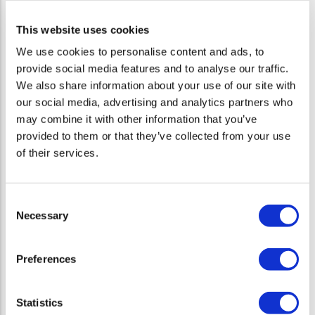
Possibilità di crescita professionale e sviluppo di competenze
in un contesto finanziario
This website uses cookies
Possibilità di lavoro full-remote
We use cookies to personalise content and ads, to
Compensazione in linea con l'esperienza e le competenze del
provide social media features and to analyse our traffic.
candidato
We also share information about your use of our site with
Se sei un professionista motivato e dinamico, con un forte
our social media, advertising and analytics partners who
interesse nel settore della digital health e delle startup, inviaci il tuo
may combine it with other information that you’ve
CV
qui
. Siamo alla ricerca di talenti che vogliono fare la differenza
provided to them or that they’ve collected from your use
nel futuro della sanità digitale.
of their services.
Descrizione dell'Azienda
:
Consent
Future Health Ventures
è il punto d'incontro tra l'innovazione e la
Necessary
Selection
trasformazione nel settore sanitario. Siamo una piattaforma di
investimento che sprigiona il potenziale delle startup early stage
Preferences
nel campo della digital health. Con il sostegno finanziario e
strategico, aiutiamo queste startup a trasformare le loro visioni in
realtà, accelerando il loro cammino verso il successo e
Statistics